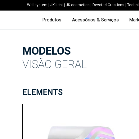
Wellsystem
|
JK-licht
|
JK-cosmetics
|
Devoted Creations
|
Techni
Produtos
Acessórios & Serviços
Mark
MODELOS
VISÃO GERAL
ELEMENTS