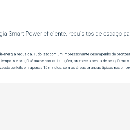
ia Smart Power eficiente, requisitos de espaço pa
de energia reduzida. Tudo isso com um impressionante desempenho de bronzea
po. A vibração é suave nas articulações, promove a perda de peso, firma o teci
zeado perfeito em apenas 15 minutos, sem as áreas brancas típicas nos ombro