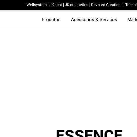
Wellsystem
|
JK-licht
|
JK-cosmetics
|
Devoted Creations
|
Techni
Produtos
Acessórios & Serviços
Mark