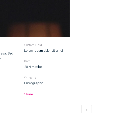
Custom Field
Lorem ipsum dolor sit amet
massa. Sed
m.
Date
20 November
Category
Photography
Share