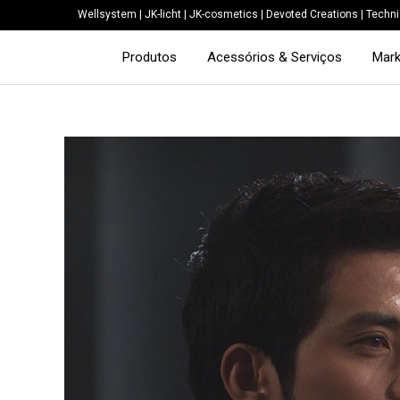
Wellsystem
|
JK-licht
|
JK-cosmetics
|
Devoted Creations
|
Techni
Produtos
Acessórios & Serviços
Mark