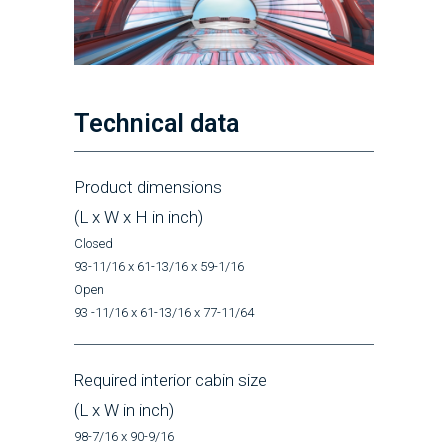
Technical data
Product dimensions
(L x W x H in inch)
Closed
93-11/16 x 61-13/16 x 59-1/16
Open
93 -11/16 x 61-13/16 x 77-11/64
Required interior cabin size
(L x W in inch)
98-7/16 x 90-9/16