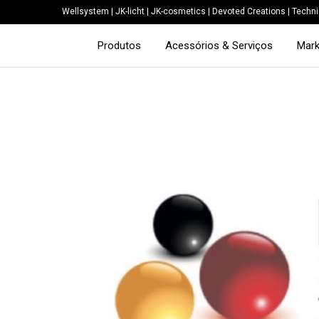
Wellsystem
|
JK-licht
|
JK-cosmetics
|
Devoted Creations
|
Techni
Produtos
Acessórios & Serviços
Mark