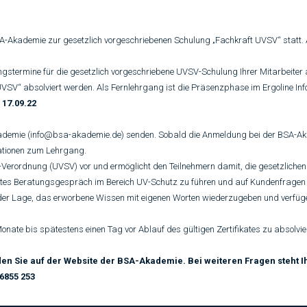
-Akademie zur gesetzlich vorgeschriebenen Schulung „Fachkraft UVSV“ statt. Al
ngstermine für die gesetzlich vorgeschriebene UVSV-Schulung Ihrer Mitarbeite
t UVSV“ absolviert werden. Als Fernlehrgang ist die Präsenzphase im Ergoline Inf
 17.09.22
kademie (info@bsa-akademie.de) senden. Sobald die Anmeldung bei der BSA-Akad
ationen zum Lehrgang.
Verordnung (UVSV) vor und ermöglicht den Teilnehmern damit, die gesetzlichen 
rektes Beratungsgespräch im Bereich UV-Schutz zu führen und auf Kundenfrage
n der Lage, das erworbene Wissen mit eigenen Worten wiederzugeben und verfü
Monate bis spätestens einen Tag vor Ablauf des gültigen Zertifikates zu absolvier
den Sie auf der Website der BSA-Akademie. Bei weiteren Fragen steht
6855 253